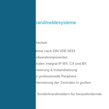
Brandmeldesysteme
Schaltzentrale für Sicherheit:
Brandmeldesysteme nach DIN VDE 0833
hochwertige Hardwarekomponenten
Brandmeldezentralen Integral IP MX, CX und BX
Ideal für Modernisierung & Instandsetzung
Zentraleinheit für professionelle Periphere
Möglichkeit zur Vernetzung der Zentralen in großen
Umgebungen
Anbringung von Sonderbrandmeldern für herausfordernde
Szenarien