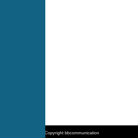
Kontakt
05753 96003-90
Krümmlingstraße 2, 31749 Auetal
service@bbcommunication.de
Individuelle Lösungen für Ihre Ansprüche
Kommunikation wirklich modern machen
@ Copyright bbcommunication