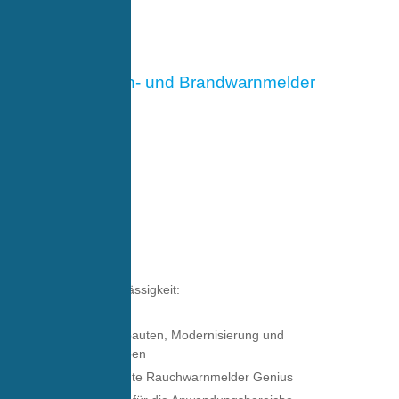
Rauch- und Brandwarnmelder
Punkten mit Zuverlässigkeit:
Ideal für Neubauten, Modernisierung und
Spezialaufgaben
VdS anerkannte Rauchwarnmelder Genius