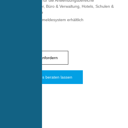
Beste Lösung für die Anwendungsbereiche
Industrie/Lager, Büro & Verwaltung, Hotels, Schulen &
Kliniken/Pflege
auch als Funkmeldesystem erhältlich
Infomaterial anfordern
Jetzt kostenlos beraten lassen