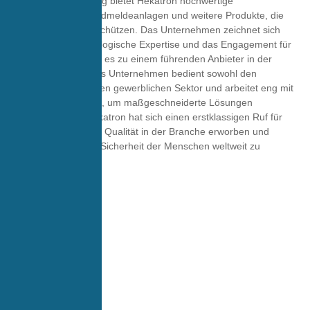
60 Jahren Erfahrung bietet Hekatron hochwertige
Rauchmelder, Brandmeldeanlagen und weitere Produkte, die
Leben und Werte schützen. Das Unternehmen zeichnet sich
durch seine technologische Expertise und das Engagement für
Sicherheit aus, was es zu einem führenden Anbieter in der
Branche macht.
Das Unternehmen bedient sowohl den
privaten als auch den gewerblichen Sektor und arbeitet eng mit
Kunden zusammen, um maßgeschneiderte Lösungen
bereitzustellen. Hekatron hat sich einen erstklassigen Ruf für
Zuverlässigkeit und Qualität in der Branche erworben und
bleibt bestrebt, die Sicherheit der Menschen weltweit zu
gewährleisten